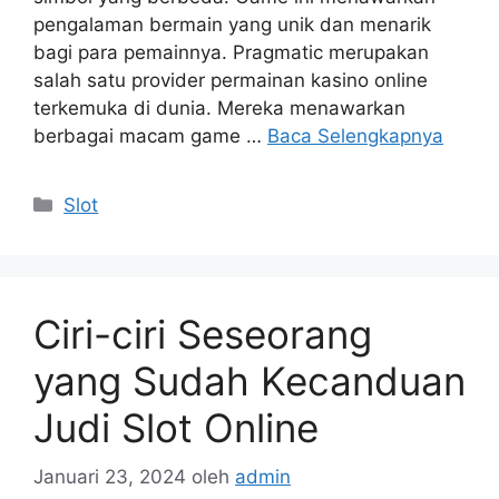
pengalaman bermain yang unik dan menarik
bagi para pemainnya. Pragmatic merupakan
salah satu provider permainan kasino online
terkemuka di dunia. Mereka menawarkan
berbagai macam game …
Baca Selengkapnya
Kategori
Slot
Ciri-ciri Seseorang
yang Sudah Kecanduan
Judi Slot Online
Januari 23, 2024
oleh
admin