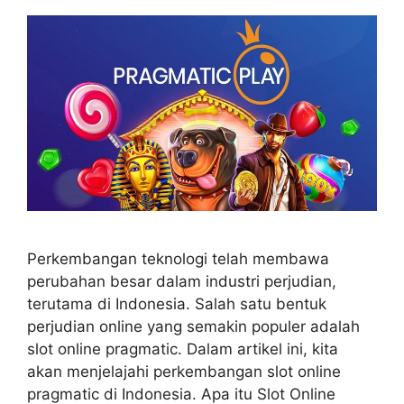
Perkembangan teknologi telah membawa
perubahan besar dalam industri perjudian,
terutama di Indonesia. Salah satu bentuk
perjudian online yang semakin populer adalah
slot online pragmatic. Dalam artikel ini, kita
akan menjelajahi perkembangan slot online
pragmatic di Indonesia. Apa itu Slot Online