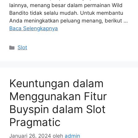
lainnya, menang besar dalam permainan Wild
Bandito tidak selalu mudah. Untuk membantu
Anda meningkatkan peluang menang, berikut …
Baca Selengkapnya
Kategori
Slot
Keuntungan dalam
Menggunakan Fitur
Buyspin dalam Slot
Pragmatic
Januari 26, 2024
oleh
admin