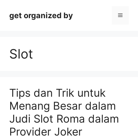
Langsung
ke
get organized by
Menu
isi
Slot
Tips dan Trik untuk
Menang Besar dalam
Judi Slot Roma dalam
Provider Joker