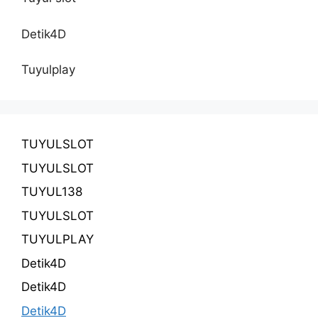
Detik4D
Tuyulplay
TUYULSLOT
TUYULSLOT
TUYUL138
TUYULSLOT
TUYULPLAY
Detik4D
Detik4D
Detik4D