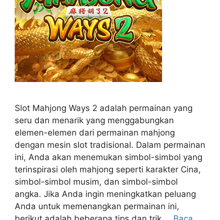
Slot Mahjong Ways 2 adalah permainan yang
seru dan menarik yang menggabungkan
elemen-elemen dari permainan mahjong
dengan mesin slot tradisional. Dalam permainan
ini, Anda akan menemukan simbol-simbol yang
terinspirasi oleh mahjong seperti karakter Cina,
simbol-simbol musim, dan simbol-simbol
angka. Jika Anda ingin meningkatkan peluang
Anda untuk memenangkan permainan ini,
berikut adalah beberapa tips dan trik …
Baca