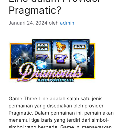
Pragmatic?
Januari 24, 2024
oleh
admin
Game Three Line adalah salah satu jenis
permainan yang disediakan oleh provider
Pragmatic. Dalam permainan ini, pemain akan
menemui tiga baris yang terdiri dari simbol-
simbol yang berbeda. Game ini menawarkan