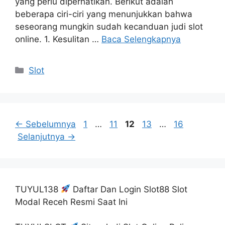
yang perlu diperhatikan. Berikut adalah
beberapa ciri-ciri yang menunjukkan bahwa
seseorang mungkin sudah kecanduan judi slot
online. 1. Kesulitan …
Baca Selengkapnya
Kategori
Slot
Halaman
Halaman
Halaman
Halaman
Halaman
←
Sebelumnya
1
…
11
12
13
…
16
Selanjutnya
→
TUYUL138
Daftar Dan Login Slot88 Slot
Modal Receh Resmi Saat Ini