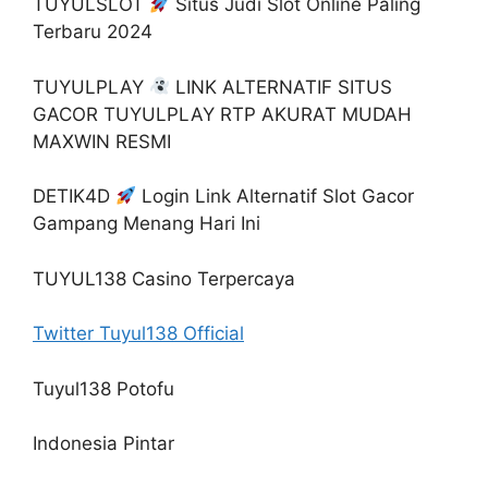
TUYULSLOT
Situs Judi Slot Online Paling
Terbaru 2024
TUYULPLAY
LINK ALTERNATIF SITUS
GACOR TUYULPLAY RTP AKURAT MUDAH
MAXWIN RESMI
DETIK4D
Login Link Alternatif Slot Gacor
Gampang Menang Hari Ini
TUYUL138 Casino Terpercaya
Twitter Tuyul138 Official
Tuyul138 Potofu
Indonesia Pintar