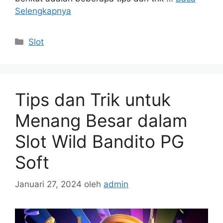
Selengkapnya
Kategori
Slot
Tips dan Trik untuk
Menang Besar dalam
Slot Wild Bandito PG
Soft
Januari 27, 2024
oleh
admin