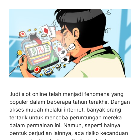
Judi slot online telah menjadi fenomena yang
populer dalam beberapa tahun terakhir. Dengan
akses mudah melalui internet, banyak orang
tertarik untuk mencoba peruntungan mereka
dalam permainan ini. Namun, seperti halnya
bentuk perjudian lainnya, ada risiko kecanduan