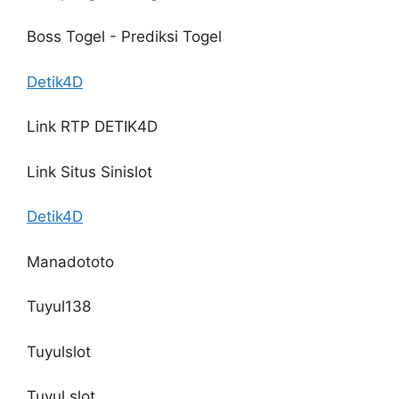
Boss Togel - Prediksi Togel
Detik4D
Link RTP DETIK4D
Link Situs Sinislot
Detik4D
Manadototo
Tuyul138
Tuyulslot
Tuyul slot