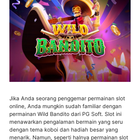
Jika Anda seorang penggemar permainan slot
online, Anda mungkin sudah familiar dengan
permainan Wild Bandito dari PG Soft. Slot ini
menawarkan pengalaman bermain yang seru
dengan tema koboi dan hadiah besar yang
menarik. Namun, seperti halnya permainan slot