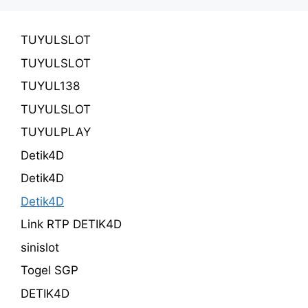
TUYULSLOT
TUYULSLOT
TUYUL138
TUYULSLOT
TUYULPLAY
Detik4D
Detik4D
Detik4D
Link RTP DETIK4D
sinislot
Togel SGP
DETIK4D