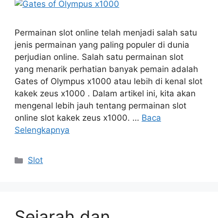
Permainan slot online telah menjadi salah satu
jenis permainan yang paling populer di dunia
perjudian online. Salah satu permainan slot
yang menarik perhatian banyak pemain adalah
Gates of Olympus x1000 atau lebih di kenal slot
kakek zeus x1000 . Dalam artikel ini, kita akan
mengenal lebih jauh tentang permainan slot
online slot kakek zeus x1000. …
Baca
Selengkapnya
Kategori
Slot
Sejarah dan