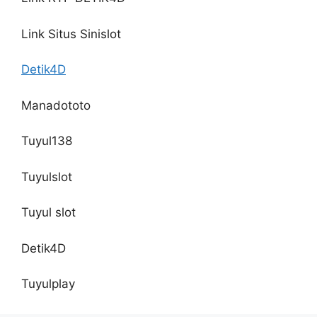
Link Situs Sinislot
Detik4D
Manadototo
Tuyul138
Tuyulslot
Tuyul slot
Detik4D
Tuyulplay