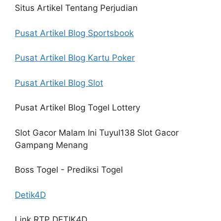
Situs Artikel Tentang Perjudian
Pusat Artikel Blog Sportsbook
Pusat Artikel Blog Kartu Poker
Pusat Artikel Blog Slot
Pusat Artikel Blog Togel Lottery
Slot Gacor Malam Ini Tuyul138 Slot Gacor
Gampang Menang
Boss Togel - Prediksi Togel
Detik4D
Link RTP DETIK4D