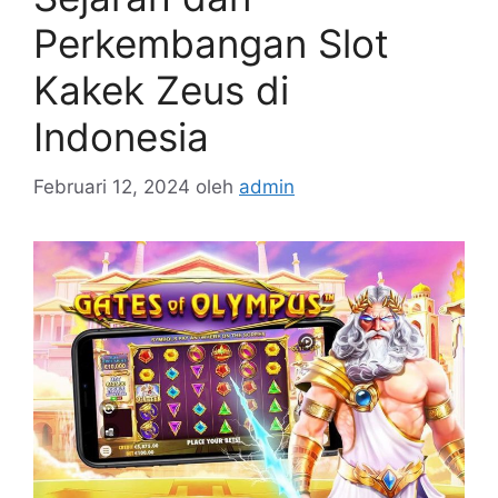
Perkembangan Slot
Kakek Zeus di
Indonesia
Februari 12, 2024
oleh
admin