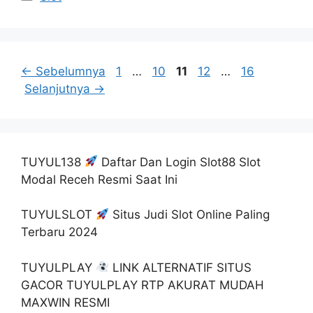
Halaman
Halaman
Halaman
Halaman
Halaman
←
Sebelumnya
1
…
10
11
12
…
16
Selanjutnya
→
TUYUL138
Daftar Dan Login Slot88 Slot
Modal Receh Resmi Saat Ini
TUYULSLOT
Situs Judi Slot Online Paling
Terbaru 2024
TUYULPLAY
LINK ALTERNATIF SITUS
GACOR TUYULPLAY RTP AKURAT MUDAH
MAXWIN RESMI