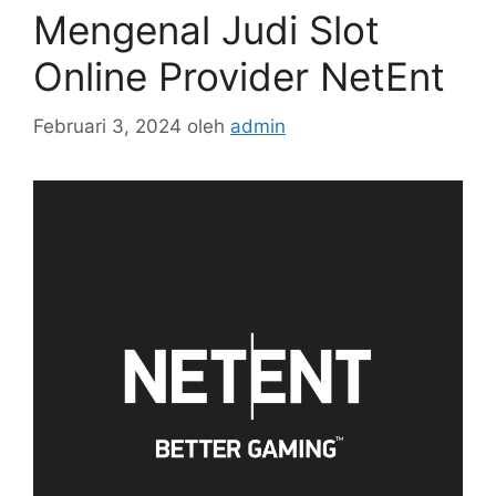
Mengenal Judi Slot
Online Provider NetEnt
Februari 3, 2024
oleh
admin