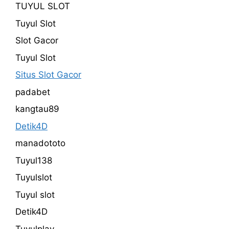
TUYUL SLOT
Tuyul Slot
Slot Gacor
Tuyul Slot
Situs Slot Gacor
padabet
kangtau89
Detik4D
manadototo
Tuyul138
Tuyulslot
Tuyul slot
Detik4D
Tuyulplay