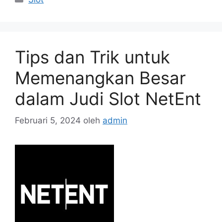
Tips dan Trik untuk
Memenangkan Besar
dalam Judi Slot NetEnt
Februari 5, 2024
oleh
admin