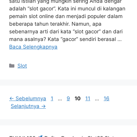
satu istilah yang mungkin sering Anda dengar
adalah “slot gacor”. Kata ini muncul di kalangan
pemain slot online dan menjadi populer dalam
beberapa tahun terakhir. Namun, apa
sebenarnya arti dari kata “slot gacor” dan dari
mana asalnya? Kata “gacor” sendiri berasal …
Baca Selengkapnya
Kategori
Slot
Halaman
Halaman
Halaman
Halaman
Halaman
←
Sebelumnya
1
…
9
10
11
…
16
Selanjutnya
→