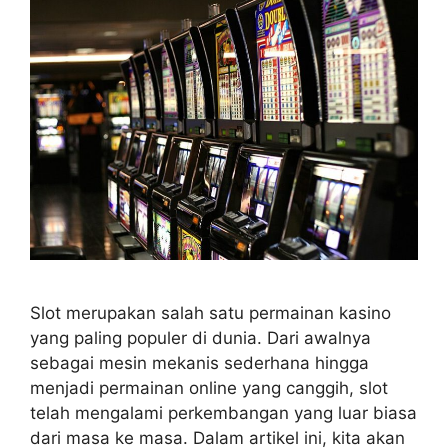
Slot merupakan salah satu permainan kasino
yang paling populer di dunia. Dari awalnya
sebagai mesin mekanis sederhana hingga
menjadi permainan online yang canggih, slot
telah mengalami perkembangan yang luar biasa
dari masa ke masa. Dalam artikel ini, kita akan