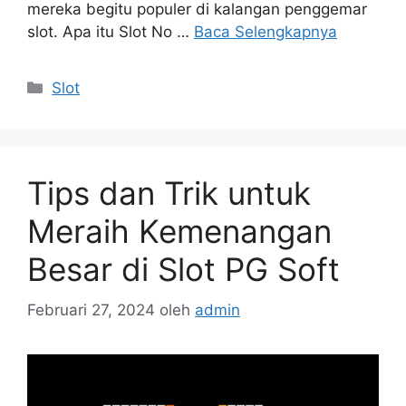
mereka begitu populer di kalangan penggemar
slot. Apa itu Slot No …
Baca Selengkapnya
Kategori
Slot
Tips dan Trik untuk
Meraih Kemenangan
Besar di Slot PG Soft
Februari 27, 2024
oleh
admin