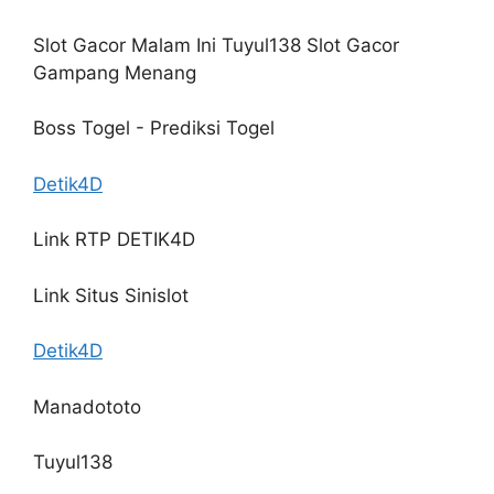
Slot Gacor Malam Ini Tuyul138 Slot Gacor
Gampang Menang
Boss Togel - Prediksi Togel
Detik4D
Link RTP DETIK4D
Link Situs Sinislot
Detik4D
Manadototo
Tuyul138