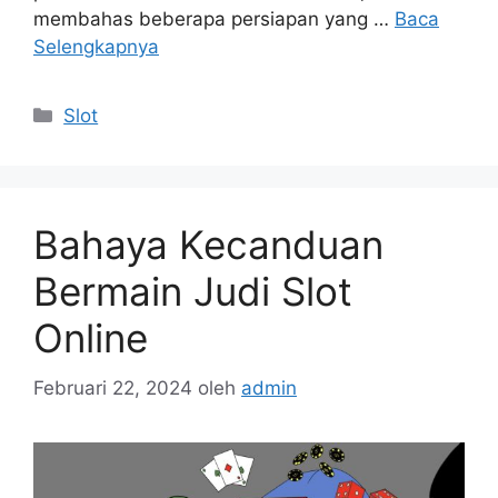
membahas beberapa persiapan yang …
Baca
Selengkapnya
Kategori
Slot
Bahaya Kecanduan
Bermain Judi Slot
Online
Februari 22, 2024
oleh
admin