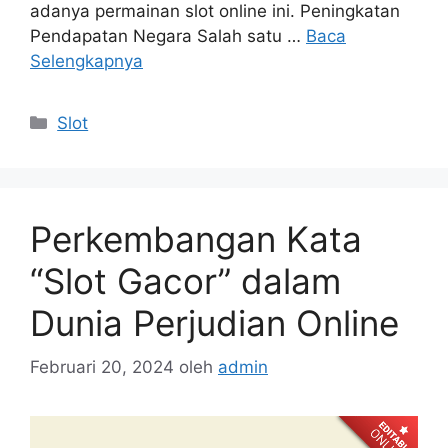
adanya permainan slot online ini. Peningkatan
Pendapatan Negara Salah satu …
Baca
Selengkapnya
Kategori
Slot
Perkembangan Kata
“Slot Gacor” dalam
Dunia Perjudian Online
Februari 20, 2024
oleh
admin