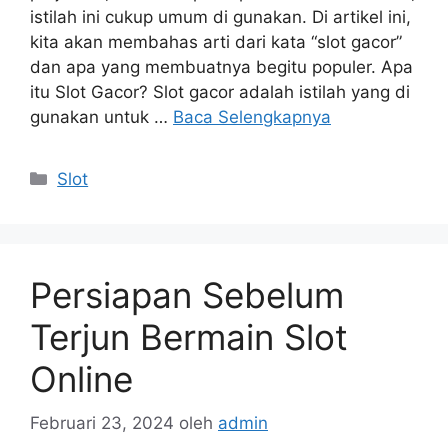
istilah ini cukup umum di gunakan. Di artikel ini,
kita akan membahas arti dari kata “slot gacor”
dan apa yang membuatnya begitu populer. Apa
itu Slot Gacor? Slot gacor adalah istilah yang di
gunakan untuk …
Baca Selengkapnya
Kategori
Slot
Persiapan Sebelum
Terjun Bermain Slot
Online
Februari 23, 2024
oleh
admin