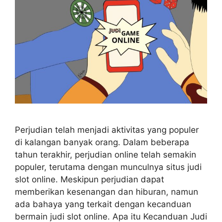
Perjudian telah menjadi aktivitas yang populer
di kalangan banyak orang. Dalam beberapa
tahun terakhir, perjudian online telah semakin
populer, terutama dengan munculnya situs judi
slot online. Meskipun perjudian dapat
memberikan kesenangan dan hiburan, namun
ada bahaya yang terkait dengan kecanduan
bermain judi slot online. Apa itu Kecanduan Judi