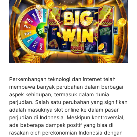
Perkembangan teknologi dan internet telah
membawa banyak perubahan dalam berbagai
aspek kehidupan, termasuk dalam dunia
perjudian. Salah satu perubahan yang signifikan
adalah masuknya slot online ke dalam pasar
perjudian di Indonesia. Meskipun kontroversial,
ada beberapa dampak positif yang bisa di
rasakan oleh perekonomian Indonesia dengan