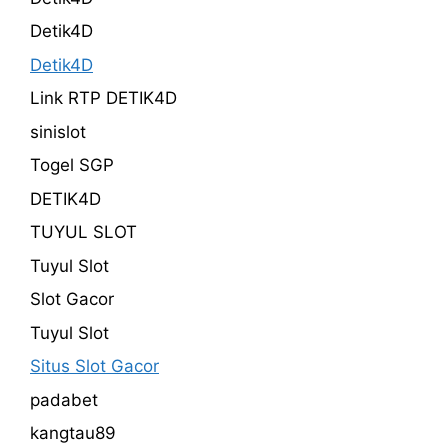
Detik4D
Detik4D
Link RTP DETIK4D
sinislot
Togel SGP
DETIK4D
TUYUL SLOT
Tuyul Slot
Slot Gacor
Tuyul Slot
Situs Slot Gacor
padabet
kangtau89