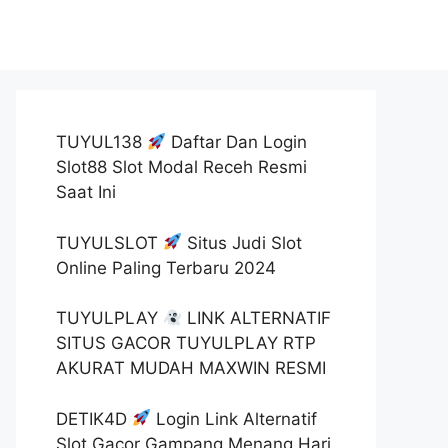
TUYUL138
Daftar Dan Login
Slot88 Slot Modal Receh Resmi
Saat Ini
TUYULSLOT
Situs Judi Slot
Online Paling Terbaru 2024
TUYULPLAY
LINK ALTERNATIF
SITUS GACOR TUYULPLAY RTP
AKURAT MUDAH MAXWIN RESMI
DETIK4D
Login Link Alternatif
Slot Gacor Gampang Menang Hari