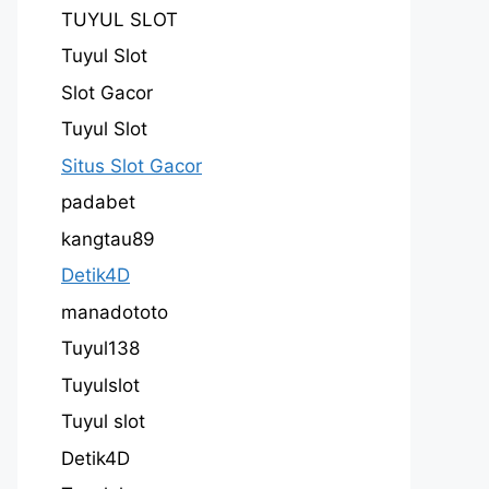
TUYUL SLOT
Tuyul Slot
Slot Gacor
Tuyul Slot
Situs Slot Gacor
padabet
kangtau89
Detik4D
manadototo
Tuyul138
Tuyulslot
Tuyul slot
Detik4D