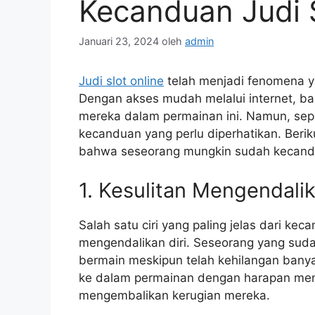
Kecanduan Judi S
Januari 23, 2024
oleh
admin
Judi slot online
telah menjadi fenomena y
Dengan akses mudah melalui internet, b
mereka dalam permainan ini. Namun, seper
kecanduan yang perlu diperhatikan. Berik
bahwa seseorang mungkin sudah kecandua
1. Kesulitan Mengendalik
Salah satu ciri yang paling jelas dari kec
mengendalikan diri. Seseorang yang suda
bermain meskipun telah kehilangan ban
ke dalam permainan dengan harapan me
mengembalikan kerugian mereka.