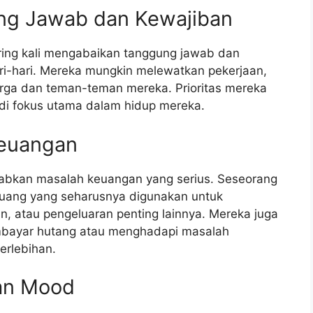
ng Jawab dan Kewajiban
ering kali mengabaikan tanggung jawab dan
i-hari. Mereka mungkin melewatkan pekerjaan,
rga dan teman-teman mereka. Prioritas mereka
adi fokus utama dalam hidup mereka.
Keuangan
babkan masalah keuangan yang serius. Seseorang
uang yang seharusnya digunakan untuk
n, atau pengeluaran penting lainnya. Mereka juga
mbayar hutang atau menghadapi masalah
erlebihan.
dan Mood