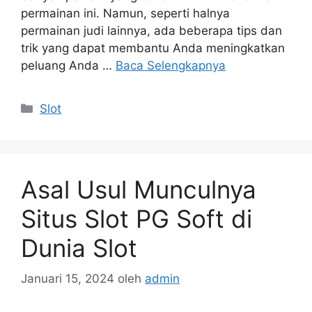
permainan ini. Namun, seperti halnya
permainan judi lainnya, ada beberapa tips dan
trik yang dapat membantu Anda meningkatkan
peluang Anda …
Baca Selengkapnya
Kategori
Slot
Asal Usul Munculnya
Situs Slot PG Soft di
Dunia Slot
Januari 15, 2024
oleh
admin