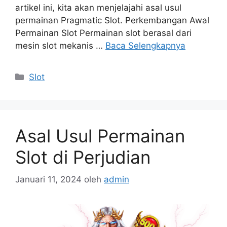
artikel ini, kita akan menjelajahi asal usul
permainan Pragmatic Slot. Perkembangan Awal
Permainan Slot Permainan slot berasal dari
mesin slot mekanis …
Baca Selengkapnya
Kategori
Slot
Asal Usul Permainan
Slot di Perjudian
Januari 11, 2024
oleh
admin