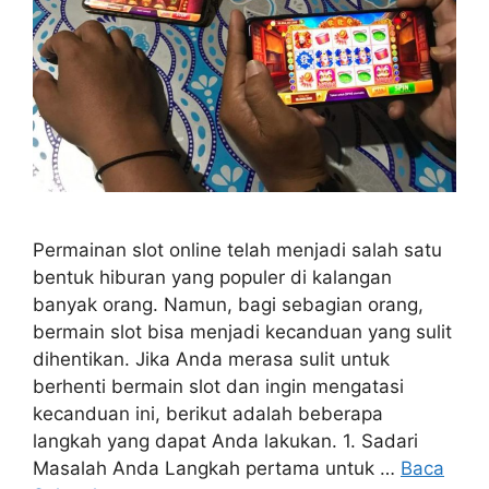
Permainan slot online telah menjadi salah satu
bentuk hiburan yang populer di kalangan
banyak orang. Namun, bagi sebagian orang,
bermain slot bisa menjadi kecanduan yang sulit
dihentikan. Jika Anda merasa sulit untuk
berhenti bermain slot dan ingin mengatasi
kecanduan ini, berikut adalah beberapa
langkah yang dapat Anda lakukan. 1. Sadari
Masalah Anda Langkah pertama untuk …
Baca