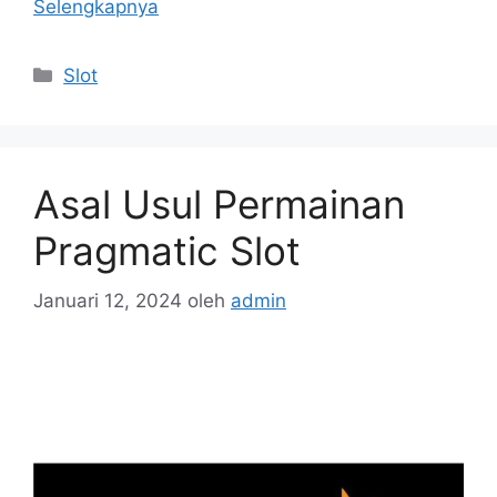
Selengkapnya
Kategori
Slot
Asal Usul Permainan
Pragmatic Slot
Januari 12, 2024
oleh
admin