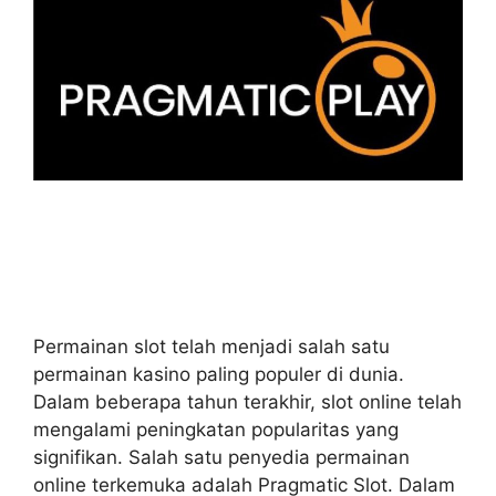
Permainan slot telah menjadi salah satu
permainan kasino paling populer di dunia.
Dalam beberapa tahun terakhir, slot online telah
mengalami peningkatan popularitas yang
signifikan. Salah satu penyedia permainan
online terkemuka adalah Pragmatic Slot. Dalam