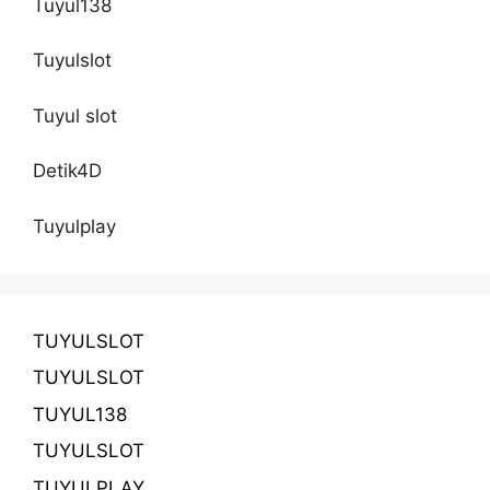
Tuyul138
Tuyulslot
Tuyul slot
Detik4D
Tuyulplay
TUYULSLOT
TUYULSLOT
TUYUL138
TUYULSLOT
TUYULPLAY