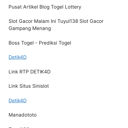
Pusat Artikel Blog Togel Lottery
Slot Gacor Malam Ini Tuyul138 Slot Gacor
Gampang Menang
Boss Togel - Prediksi Togel
Detik4D
Link RTP DETIK4D
Link Situs Sinislot
Detik4D
Manadototo