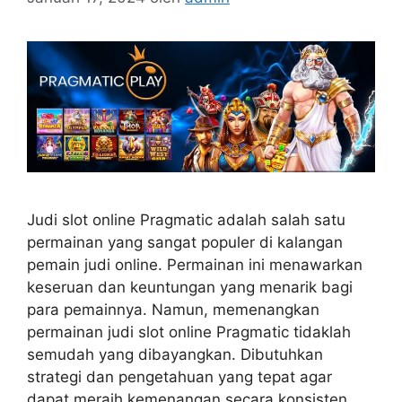
Judi slot online Pragmatic adalah salah satu
permainan yang sangat populer di kalangan
pemain judi online. Permainan ini menawarkan
keseruan dan keuntungan yang menarik bagi
para pemainnya. Namun, memenangkan
permainan judi slot online Pragmatic tidaklah
semudah yang dibayangkan. Dibutuhkan
strategi dan pengetahuan yang tepat agar
dapat meraih kemenangan secara konsisten.