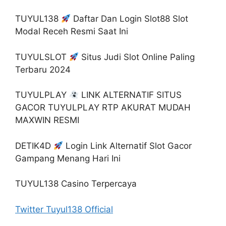
TUYUL138
Daftar Dan Login Slot88 Slot
Modal Receh Resmi Saat Ini
TUYULSLOT
Situs Judi Slot Online Paling
Terbaru 2024
TUYULPLAY
LINK ALTERNATIF SITUS
GACOR TUYULPLAY RTP AKURAT MUDAH
MAXWIN RESMI
DETIK4D
Login Link Alternatif Slot Gacor
Gampang Menang Hari Ini
TUYUL138 Casino Terpercaya
Twitter Tuyul138 Official