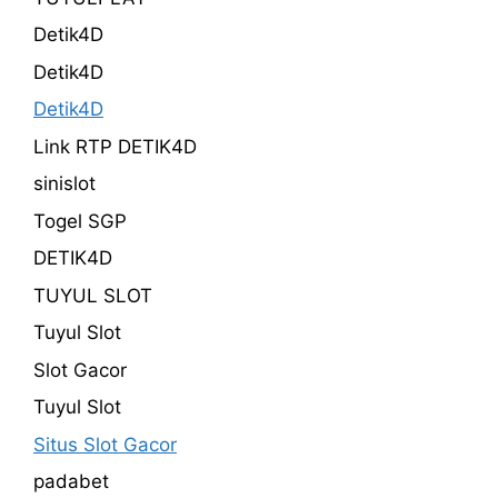
Detik4D
Detik4D
Detik4D
Link RTP DETIK4D
sinislot
Togel SGP
DETIK4D
TUYUL SLOT
Tuyul Slot
Slot Gacor
Tuyul Slot
Situs Slot Gacor
padabet