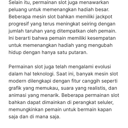
Selain itu, permainan slot juga menawarkan
peluang untuk memenangkan hadiah besar.
Beberapa mesin slot bahkan memiliki jackpot
progresif yang terus meningkat seiring dengan
jumlah taruhan yang ditempatkan oleh pemain.
Ini berarti bahwa pemain memiliki kesempatan
untuk memenangkan hadiah yang mengubah
hidup dengan hanya satu putaran.
Permainan slot juga telah mengalami evolusi
dalam hal teknologi. Saat ini, banyak mesin slot
modern dilengkapi dengan fitur canggih seperti
grafik yang memukau, suara yang realistis, dan
animasi yang menarik. Beberapa permainan slot
bahkan dapat dimainkan di perangkat seluler,
memungkinkan pemain untuk bermain kapan
saja dan di mana saja.