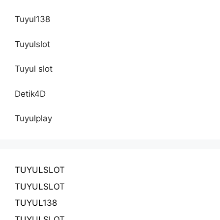
Tuyul138
Tuyulslot
Tuyul slot
Detik4D
Tuyulplay
TUYULSLOT
TUYULSLOT
TUYUL138
TUYULSLOT