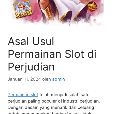
Asal Usul
Permainan Slot di
Perjudian
Januari 11, 2024
oleh
admin
Permainan slot
telah menjadi salah satu
perjudian paling populer di industri perjudian.
Dengan desain yang menarik dan peluang
untuk memenangkan hadiah besar, tidak