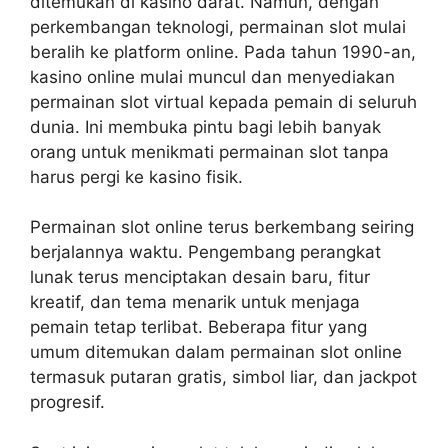
ditemukan di kasino darat. Namun, dengan
perkembangan teknologi, permainan slot mulai
beralih ke platform online. Pada tahun 1990-an,
kasino online mulai muncul dan menyediakan
permainan slot virtual kepada pemain di seluruh
dunia. Ini membuka pintu bagi lebih banyak
orang untuk menikmati permainan slot tanpa
harus pergi ke kasino fisik.
Permainan slot online terus berkembang seiring
berjalannya waktu. Pengembang perangkat
lunak terus menciptakan desain baru, fitur
kreatif, dan tema menarik untuk menjaga
pemain tetap terlibat. Beberapa fitur yang
umum ditemukan dalam permainan slot online
termasuk putaran gratis, simbol liar, dan jackpot
progresif.