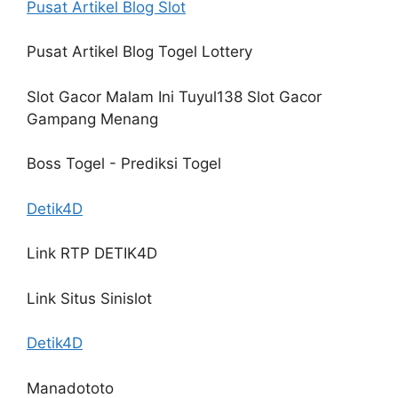
Pusat Artikel Blog Slot
Pusat Artikel Blog Togel Lottery
Slot Gacor Malam Ini Tuyul138 Slot Gacor
Gampang Menang
Boss Togel - Prediksi Togel
Detik4D
Link RTP DETIK4D
Link Situs Sinislot
Detik4D
Manadototo