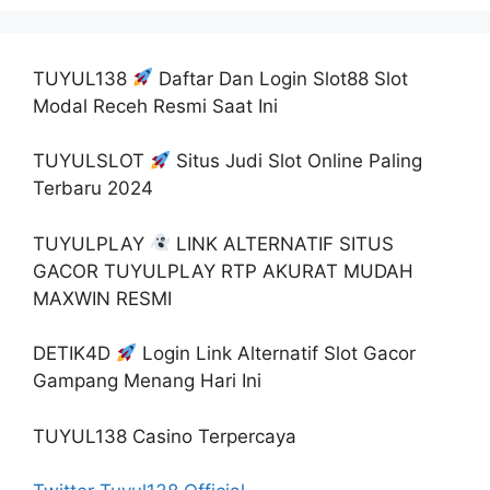
TUYUL138
Daftar Dan Login Slot88 Slot
Modal Receh Resmi Saat Ini
TUYULSLOT
Situs Judi Slot Online Paling
Terbaru 2024
TUYULPLAY
LINK ALTERNATIF SITUS
GACOR TUYULPLAY RTP AKURAT MUDAH
MAXWIN RESMI
DETIK4D
Login Link Alternatif Slot Gacor
Gampang Menang Hari Ini
TUYUL138 Casino Terpercaya