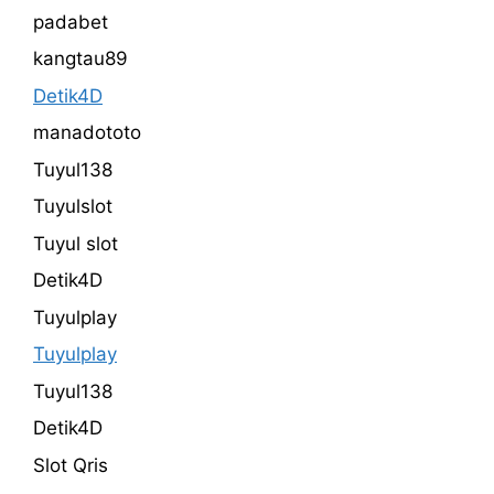
padabet
kangtau89
Detik4D
manadototo
Tuyul138
Tuyulslot
Tuyul slot
Detik4D
Tuyulplay
Tuyulplay
Tuyul138
Detik4D
Slot Qris