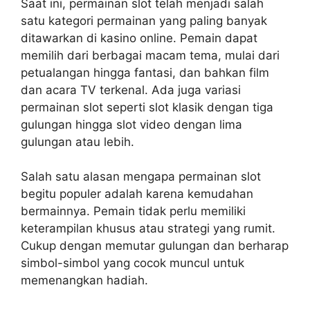
Saat ini, permainan slot telah menjadi salah
satu kategori permainan yang paling banyak
ditawarkan di kasino online. Pemain dapat
memilih dari berbagai macam tema, mulai dari
petualangan hingga fantasi, dan bahkan film
dan acara TV terkenal. Ada juga variasi
permainan slot seperti slot klasik dengan tiga
gulungan hingga slot video dengan lima
gulungan atau lebih.
Salah satu alasan mengapa permainan slot
begitu populer adalah karena kemudahan
bermainnya. Pemain tidak perlu memiliki
keterampilan khusus atau strategi yang rumit.
Cukup dengan memutar gulungan dan berharap
simbol-simbol yang cocok muncul untuk
memenangkan hadiah.