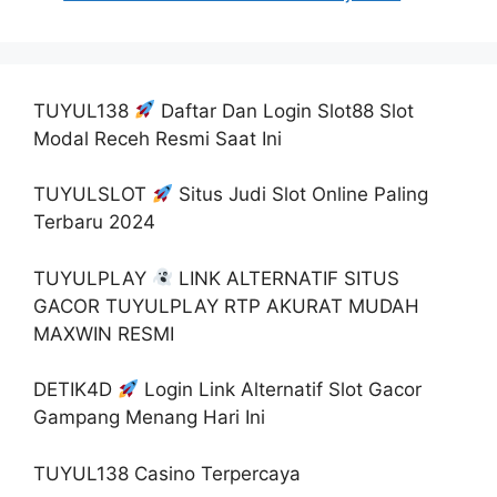
TUYUL138
Daftar Dan Login Slot88 Slot
Modal Receh Resmi Saat Ini
TUYULSLOT
Situs Judi Slot Online Paling
Terbaru 2024
TUYULPLAY
LINK ALTERNATIF SITUS
GACOR TUYULPLAY RTP AKURAT MUDAH
MAXWIN RESMI
DETIK4D
Login Link Alternatif Slot Gacor
Gampang Menang Hari Ini
TUYUL138 Casino Terpercaya