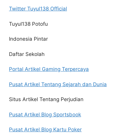
Twitter Tuyul138 Official
Tuyul138 Potofu
Indonesia Pintar
Daftar Sekolah
Portal Artikel Gaming Terpercaya
Pusat Artikel Tentang Sejarah dan Dunia
Situs Artikel Tentang Perjudian
Pusat Artikel Blog Sportsbook
Pusat Artikel Blog Kartu Poker