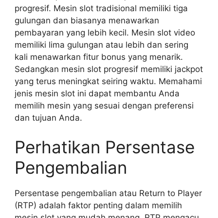
progresif. Mesin slot tradisional memiliki tiga
gulungan dan biasanya menawarkan
pembayaran yang lebih kecil. Mesin slot video
memiliki lima gulungan atau lebih dan sering
kali menawarkan fitur bonus yang menarik.
Sedangkan mesin slot progresif memiliki jackpot
yang terus meningkat seiring waktu. Memahami
jenis mesin slot ini dapat membantu Anda
memilih mesin yang sesuai dengan preferensi
dan tujuan Anda.
Perhatikan Persentase
Pengembalian
Persentase pengembalian atau Return to Player
(RTP) adalah faktor penting dalam memilih
mesin slot yang mudah menang. RTP mengacu