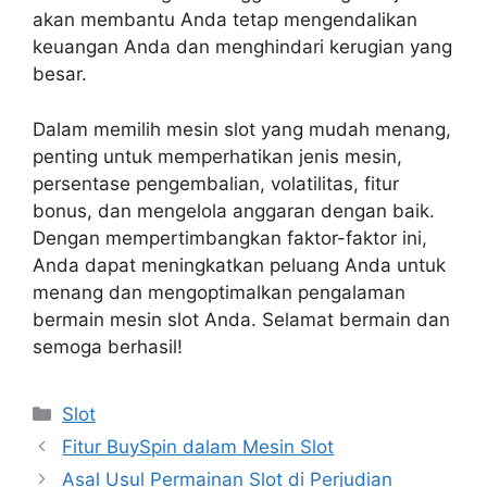
akan membantu Anda tetap mengendalikan
keuangan Anda dan menghindari kerugian yang
besar.
Dalam memilih mesin slot yang mudah menang,
penting untuk memperhatikan jenis mesin,
persentase pengembalian, volatilitas, fitur
bonus, dan mengelola anggaran dengan baik.
Dengan mempertimbangkan faktor-faktor ini,
Anda dapat meningkatkan peluang Anda untuk
menang dan mengoptimalkan pengalaman
bermain mesin slot Anda. Selamat bermain dan
semoga berhasil!
Kategori
Slot
Fitur BuySpin dalam Mesin Slot
Asal Usul Permainan Slot di Perjudian