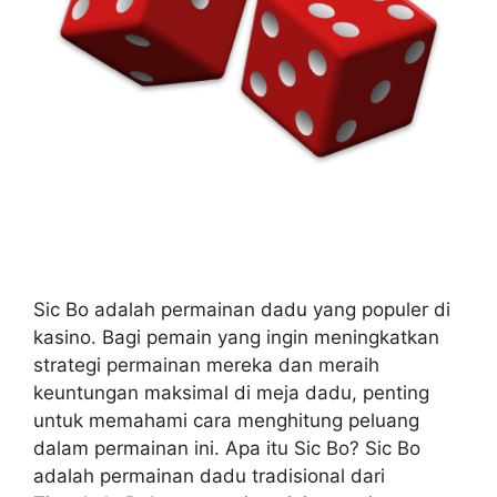
Sic Bo adalah permainan dadu yang populer di
kasino. Bagi pemain yang ingin meningkatkan
strategi permainan mereka dan meraih
keuntungan maksimal di meja dadu, penting
untuk memahami cara menghitung peluang
dalam permainan ini. Apa itu Sic Bo? Sic Bo
adalah permainan dadu tradisional dari