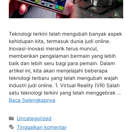
Teknologi terkini telah mengubah banyak aspek
kehidupan kita, termasuk dunia judi online.
Inovasi-inovasi menarik terus muncul,
memberikan pengalaman bermain yang lebih
baik dan lebih seru bagi para pemain. Dalam
artikel ini, kita akan menjelajahi beberapa
teknologi terbaru yang telah mengubah wajah
industri judi online. 1. Virtual Reality (VR) Salah
satu teknologi terkini yang telah menggebrak …
Baca Selengkapnya
Kategori
Uncategorized
Tinggalkan komentar