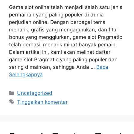
Game slot online telah menjadi salah satu jenis
permainan yang paling populer di dunia
perjudian online. Dengan berbagai tema
menarik, grafis yang mengagumkan, dan fitur
bonus yang menggiurkan, game slot Pragmatic
telah berhasil menarik minat banyak pemain.
Dalam artikel ini, kami akan melihat daftar
game slot Pragmatic yang paling populer dan
sering dimainkan, sehingga Anda …
Baca
Selengkapnya
Kategori
Uncategorized
Tinggalkan komentar