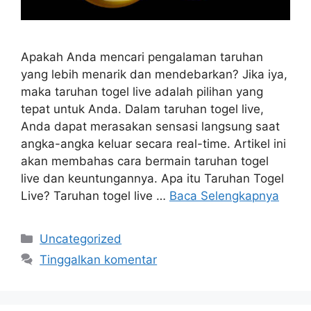
Apakah Anda mencari pengalaman taruhan
yang lebih menarik dan mendebarkan? Jika iya,
maka taruhan togel live adalah pilihan yang
tepat untuk Anda. Dalam taruhan togel live,
Anda dapat merasakan sensasi langsung saat
angka-angka keluar secara real-time. Artikel ini
akan membahas cara bermain taruhan togel
live dan keuntungannya. Apa itu Taruhan Togel
Live? Taruhan togel live …
Baca Selengkapnya
Kategori
Uncategorized
Tinggalkan komentar