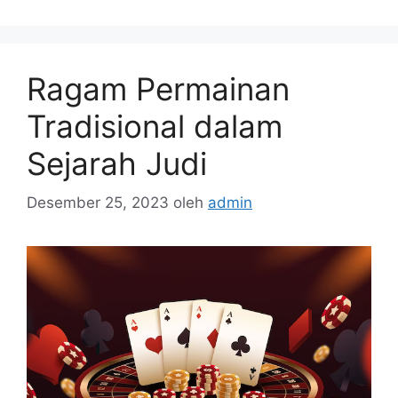
Ragam Permainan
Tradisional dalam
Sejarah Judi
Desember 25, 2023
oleh
admin