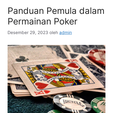
Panduan Pemula dalam
Permainan Poker
Desember 29, 2023
oleh
admin