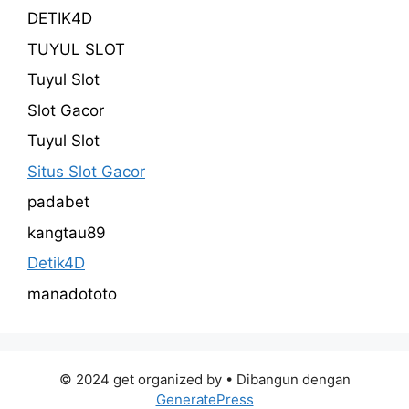
DETIK4D
TUYUL SLOT
Tuyul Slot
Slot Gacor
Tuyul Slot
Situs Slot Gacor
padabet
kangtau89
Detik4D
manadototo
© 2024 get organized by
• Dibangun dengan
GeneratePress