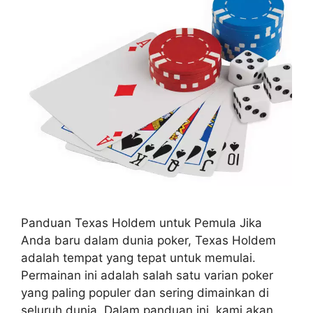
Panduan Texas Holdem untuk Pemula Jika
Anda baru dalam dunia poker, Texas Holdem
adalah tempat yang tepat untuk memulai.
Permainan ini adalah salah satu varian poker
yang paling populer dan sering dimainkan di
seluruh dunia. Dalam panduan ini, kami akan