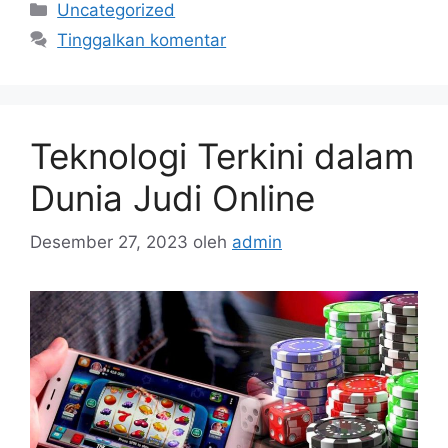
Kategori
Uncategorized
Tinggalkan komentar
Teknologi Terkini dalam
Dunia Judi Online
Desember 27, 2023
oleh
admin