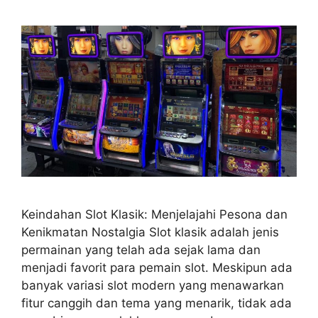
Keindahan Slot Klasik: Menjelajahi Pesona dan
Kenikmatan Nostalgia Slot klasik adalah jenis
permainan yang telah ada sejak lama dan
menjadi favorit para pemain slot. Meskipun ada
banyak variasi slot modern yang menawarkan
fitur canggih dan tema yang menarik, tidak ada