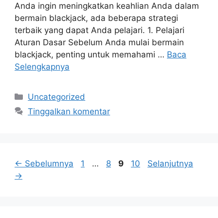
Anda ingin meningkatkan keahlian Anda dalam
bermain blackjack, ada beberapa strategi
terbaik yang dapat Anda pelajari. 1. Pelajari
Aturan Dasar Sebelum Anda mulai bermain
blackjack, penting untuk memahami …
Baca
Selengkapnya
Kategori
Uncategorized
Tinggalkan komentar
Halaman
Halaman
Halaman
Halaman
←
Sebelumnya
1
…
8
9
10
Selanjutnya
→