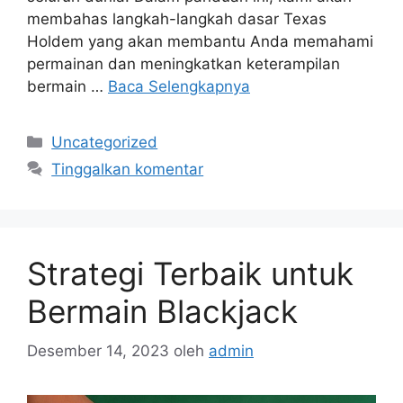
membahas langkah-langkah dasar Texas
Holdem yang akan membantu Anda memahami
permainan dan meningkatkan keterampilan
bermain …
Baca Selengkapnya
Kategori
Uncategorized
Tinggalkan komentar
Strategi Terbaik untuk
Bermain Blackjack
Desember 14, 2023
oleh
admin