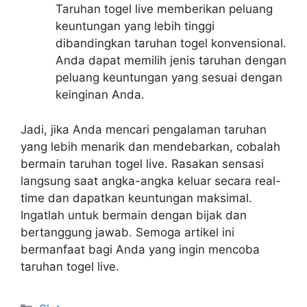
Taruhan togel live memberikan peluang
keuntungan yang lebih tinggi
dibandingkan taruhan togel konvensional.
Anda dapat memilih jenis taruhan dengan
peluang keuntungan yang sesuai dengan
keinginan Anda.
Jadi, jika Anda mencari pengalaman taruhan
yang lebih menarik dan mendebarkan, cobalah
bermain taruhan togel live. Rasakan sensasi
langsung saat angka-angka keluar secara real-
time dan dapatkan keuntungan maksimal.
Ingatlah untuk bermain dengan bijak dan
bertanggung jawab. Semoga artikel ini
bermanfaat bagi Anda yang ingin mencoba
taruhan togel live.
Kategori