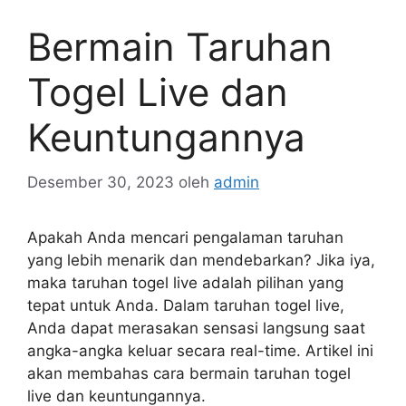
Bermain Taruhan
Togel Live dan
Keuntungannya
Desember 30, 2023
oleh
admin
Apakah Anda mencari pengalaman taruhan
yang lebih menarik dan mendebarkan? Jika iya,
maka taruhan togel live adalah pilihan yang
tepat untuk Anda. Dalam taruhan togel live,
Anda dapat merasakan sensasi langsung saat
angka-angka keluar secara real-time. Artikel ini
akan membahas cara bermain taruhan togel
live dan keuntungannya.