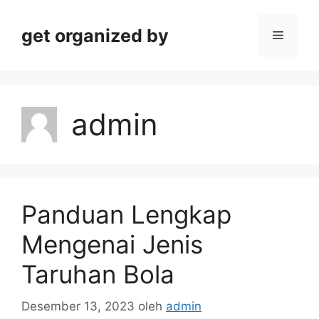
Langsung
ke
get organized by
Menu
isi
admin
Panduan Lengkap
Mengenai Jenis
Taruhan Bola
Desember 13, 2023
oleh
admin