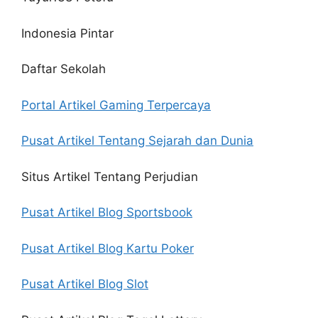
Indonesia Pintar
Daftar Sekolah
Portal Artikel Gaming Terpercaya
Pusat Artikel Tentang Sejarah dan Dunia
Situs Artikel Tentang Perjudian
Pusat Artikel Blog Sportsbook
Pusat Artikel Blog Kartu Poker
Pusat Artikel Blog Slot