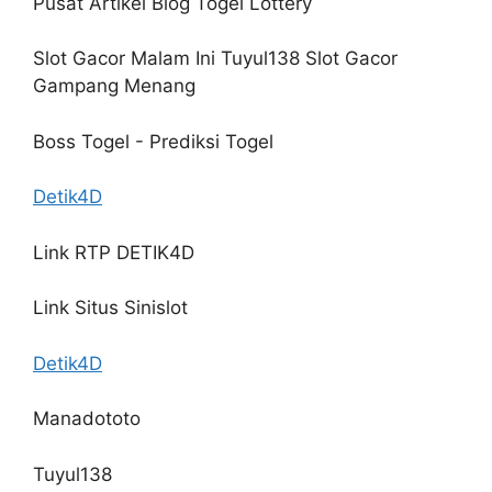
Pusat Artikel Blog Togel Lottery
Slot Gacor Malam Ini Tuyul138 Slot Gacor
Gampang Menang
Boss Togel - Prediksi Togel
Detik4D
Link RTP DETIK4D
Link Situs Sinislot
Detik4D
Manadototo
Tuyul138