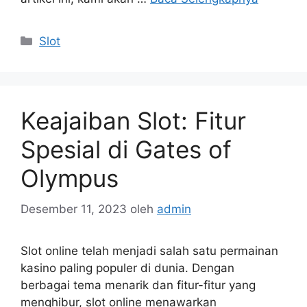
Kategori
Slot
Keajaiban Slot: Fitur
Spesial di Gates of
Olympus
Desember 11, 2023
oleh
admin
Slot online telah menjadi salah satu permainan
kasino paling populer di dunia. Dengan
berbagai tema menarik dan fitur-fitur yang
menghibur, slot online menawarkan