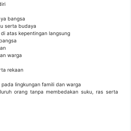
iri
aya bangsa
u serta budaya
i atas kepentingan langsung
 bangsa
han
gan warga
ta rekaan
pada lingkungan famili dan warga
luruh orang tanpa membedakan suku, ras serta