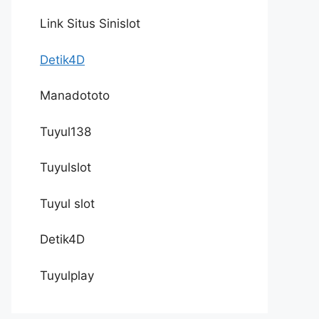
Link Situs Sinislot
Detik4D
Manadototo
Tuyul138
Tuyulslot
Tuyul slot
Detik4D
Tuyulplay