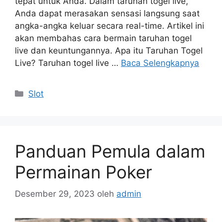
tepat untuk Anda. Dalam taruhan togel live,
Anda dapat merasakan sensasi langsung saat
angka-angka keluar secara real-time. Artikel ini
akan membahas cara bermain taruhan togel
live dan keuntungannya. Apa itu Taruhan Togel
Live? Taruhan togel live …
Baca Selengkapnya
Kategori
Slot
Panduan Pemula dalam
Permainan Poker
Desember 29, 2023
oleh
admin