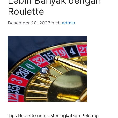
Lebih Banyak dengan
Roulette
Desember 20, 2023
oleh
admin
Tips Roulette untuk Meningkatkan Peluang