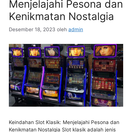
Menjelajahi Pesona dan
Kenikmatan Nostalgia
Desember 18, 2023
oleh
admin
Keindahan Slot Klasik: Menjelajahi Pesona dan
Kenikmatan Nostalgia Slot klasik adalah jenis