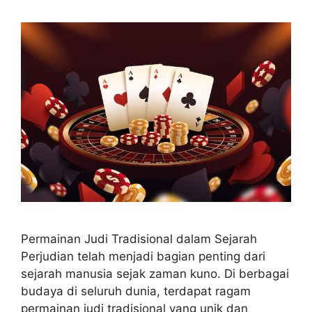
Permainan Judi Tradisional dalam Sejarah
Perjudian telah menjadi bagian penting dari
sejarah manusia sejak zaman kuno. Di berbagai
budaya di seluruh dunia, terdapat ragam
permainan judi tradisional yang unik dan