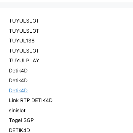
TUYULSLOT
TUYULSLOT
TUYUL138
TUYULSLOT
TUYULPLAY
Detik4D
Detik4D
Detik4D
Link RTP DETIK4D
sinislot
Togel SGP
DETIK4D