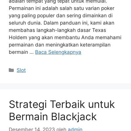
adalah tempat yang tepat untuk memulai.
Permainan ini adalah salah satu varian poker
yang paling populer dan sering dimainkan di
seluruh dunia. Dalam panduan ini, kami akan
membahas langkah-langkah dasar Texas
Holdem yang akan membantu Anda memahami
permainan dan meningkatkan keterampilan
bermain …
Baca Selengkapnya
Kategori
Slot
Strategi Terbaik untuk
Bermain Blackjack
Desember 14, 2023
oleh
admin