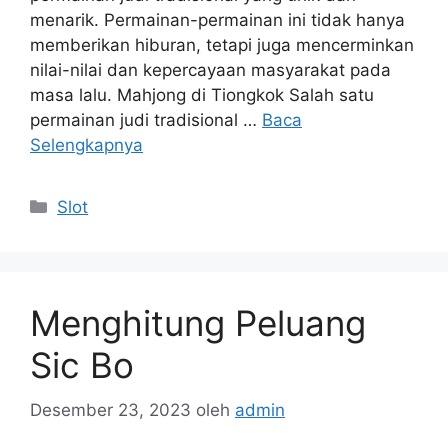
menarik. Permainan-permainan ini tidak hanya
memberikan hiburan, tetapi juga mencerminkan
nilai-nilai dan kepercayaan masyarakat pada
masa lalu. Mahjong di Tiongkok Salah satu
permainan judi tradisional …
Baca
Selengkapnya
Kategori
Slot
Menghitung Peluang
Sic Bo
Desember 23, 2023
oleh
admin