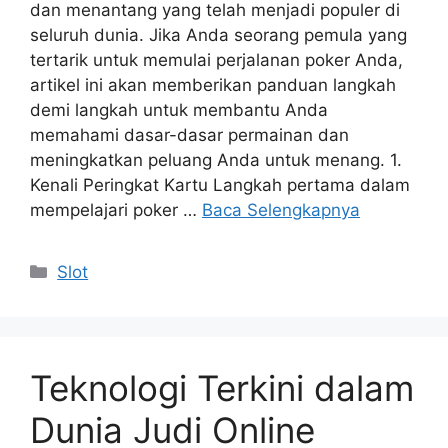
dan menantang yang telah menjadi populer di
seluruh dunia. Jika Anda seorang pemula yang
tertarik untuk memulai perjalanan poker Anda,
artikel ini akan memberikan panduan langkah
demi langkah untuk membantu Anda
memahami dasar-dasar permainan dan
meningkatkan peluang Anda untuk menang. 1.
Kenali Peringkat Kartu Langkah pertama dalam
mempelajari poker …
Baca Selengkapnya
Kategori
Slot
Teknologi Terkini dalam
Dunia Judi Online