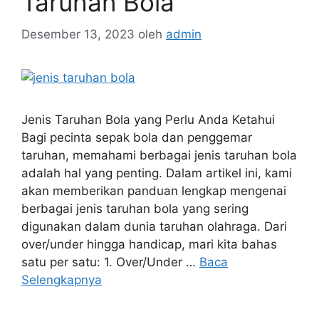
Taruhan Bola
Desember 13, 2023
oleh
admin
Jenis Taruhan Bola yang Perlu Anda Ketahui
Bagi pecinta sepak bola dan penggemar
taruhan, memahami berbagai jenis taruhan bola
adalah hal yang penting. Dalam artikel ini, kami
akan memberikan panduan lengkap mengenai
berbagai jenis taruhan bola yang sering
digunakan dalam dunia taruhan olahraga. Dari
over/under hingga handicap, mari kita bahas
satu per satu: 1. Over/Under …
Baca
Selengkapnya