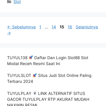
Kategori
Slot
Halaman
Halaman
Halaman
Halaman
←
Sebelumnya
1
…
14
15
16
Selanjutnya
→
TUYUL138
Daftar Dan Login Slot88 Slot
Modal Receh Resmi Saat Ini
TUYULSLOT
Situs Judi Slot Online Paling
Terbaru 2024
TUYULPLAY
LINK ALTERNATIF SITUS
GACOR TUYULPLAY RTP AKURAT MUDAH
MAXWIN RESMI