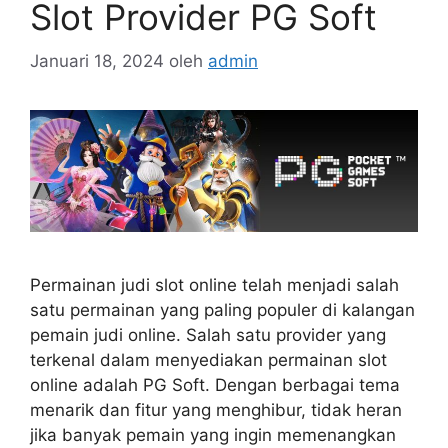
Slot Provider PG Soft
Januari 18, 2024
oleh
admin
Permainan judi slot online telah menjadi salah
satu permainan yang paling populer di kalangan
pemain judi online. Salah satu provider yang
terkenal dalam menyediakan permainan slot
online adalah PG Soft. Dengan berbagai tema
menarik dan fitur yang menghibur, tidak heran
jika banyak pemain yang ingin memenangkan