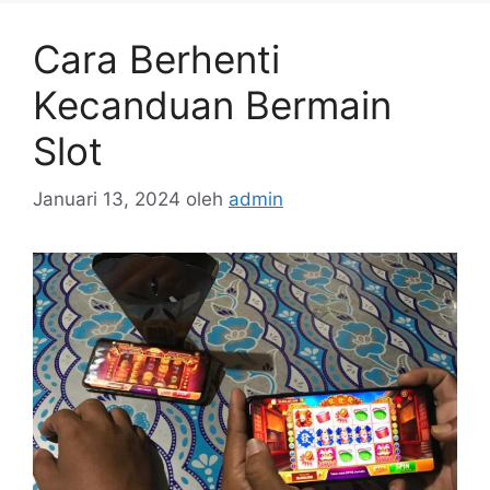
Cara Berhenti
Kecanduan Bermain
Slot
Januari 13, 2024
oleh
admin