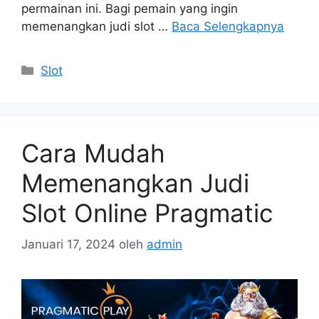
permainan ini. Bagi pemain yang ingin
memenangkan judi slot …
Baca Selengkapnya
Kategori
Slot
Cara Mudah
Memenangkan Judi
Slot Online Pragmatic
Januari 17, 2024
oleh
admin