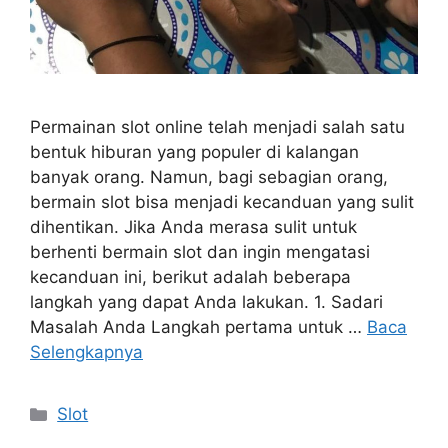
Permainan slot online telah menjadi salah satu
bentuk hiburan yang populer di kalangan
banyak orang. Namun, bagi sebagian orang,
bermain slot bisa menjadi kecanduan yang sulit
dihentikan. Jika Anda merasa sulit untuk
berhenti bermain slot dan ingin mengatasi
kecanduan ini, berikut adalah beberapa
langkah yang dapat Anda lakukan. 1. Sadari
Masalah Anda Langkah pertama untuk …
Baca
Selengkapnya
Kategori
Slot