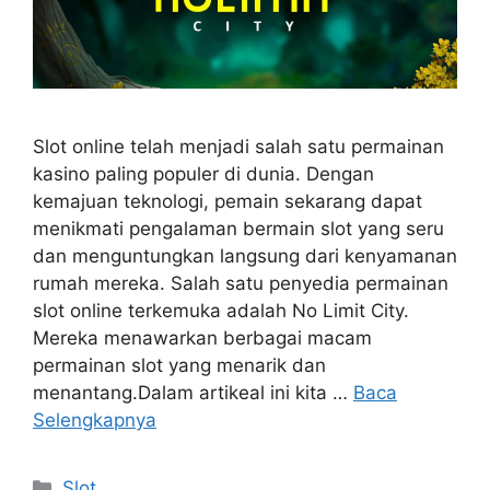
Slot online telah menjadi salah satu permainan
kasino paling populer di dunia. Dengan
kemajuan teknologi, pemain sekarang dapat
menikmati pengalaman bermain slot yang seru
dan menguntungkan langsung dari kenyamanan
rumah mereka. Salah satu penyedia permainan
slot online terkemuka adalah No Limit City.
Mereka menawarkan berbagai macam
permainan slot yang menarik dan
menantang.Dalam artikeal ini kita …
Baca
Selengkapnya
Kategori
Slot