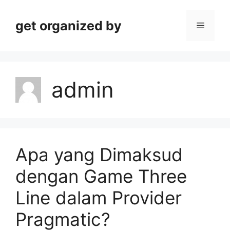
Langsung
ke
get organized by
Menu
isi
admin
Apa yang Dimaksud
dengan Game Three
Line dalam Provider
Pragmatic?