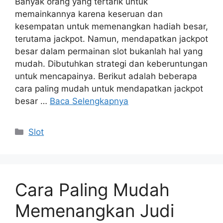
Banyak orang yang tertarik untuk
memainkannya karena keseruan dan
kesempatan untuk memenangkan hadiah besar,
terutama jackpot. Namun, mendapatkan jackpot
besar dalam permainan slot bukanlah hal yang
mudah. Dibutuhkan strategi dan keberuntungan
untuk mencapainya. Berikut adalah beberapa
cara paling mudah untuk mendapatkan jackpot
besar …
Baca Selengkapnya
Kategori
Slot
Cara Paling Mudah
Memenangkan Judi