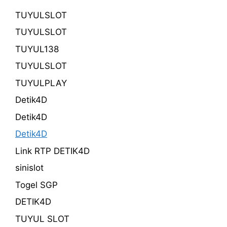
TUYULSLOT
TUYULSLOT
TUYUL138
TUYULSLOT
TUYULPLAY
Detik4D
Detik4D
Detik4D
Link RTP DETIK4D
sinislot
Togel SGP
DETIK4D
TUYUL SLOT