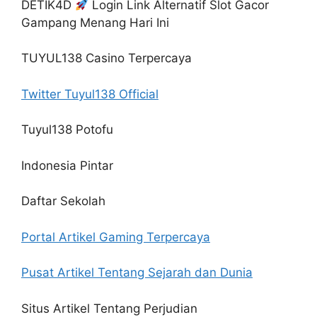
DETIK4D
Login Link Alternatif Slot Gacor
Gampang Menang Hari Ini
TUYUL138 Casino Terpercaya
Twitter Tuyul138 Official
Tuyul138 Potofu
Indonesia Pintar
Daftar Sekolah
Portal Artikel Gaming Terpercaya
Pusat Artikel Tentang Sejarah dan Dunia
Situs Artikel Tentang Perjudian