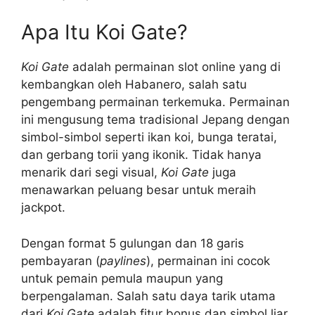
Apa Itu Koi Gate?
Koi Gate
adalah permainan slot online yang di
kembangkan oleh Habanero, salah satu
pengembang permainan terkemuka. Permainan
ini mengusung tema tradisional Jepang dengan
simbol-simbol seperti ikan koi, bunga teratai,
dan gerbang torii yang ikonik. Tidak hanya
menarik dari segi visual,
Koi Gate
juga
menawarkan peluang besar untuk meraih
jackpot.
Dengan format 5 gulungan dan 18 garis
pembayaran (
paylines
), permainan ini cocok
untuk pemain pemula maupun yang
berpengalaman. Salah satu daya tarik utama
dari
Koi Gate
adalah fitur bonus dan simbol liar