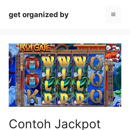
Langsung
ke
get organized by
Menu
isi
Contoh Jackpot