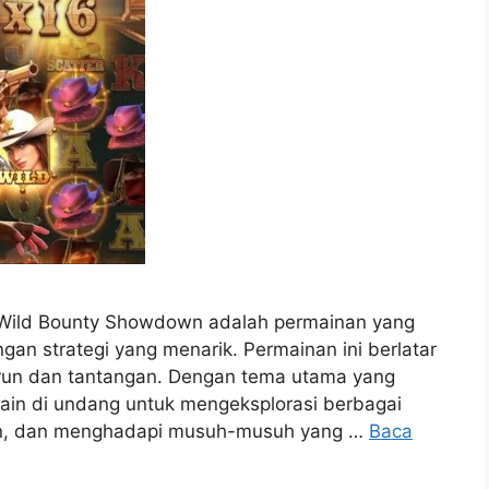
Wild Bounty Showdown adalah permainan yang
n strategi yang menarik. Permainan ini berlatar
karun dan tantangan. Dengan tema utama yang
ain di undang untuk mengeksplorasi berbagai
run, dan menghadapi musuh-musuh yang …
Baca