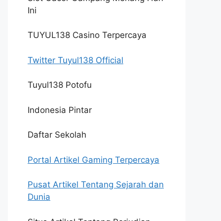
Ini
TUYUL138 Casino Terpercaya
Twitter Tuyul138 Official
Tuyul138 Potofu
Indonesia Pintar
Daftar Sekolah
Portal Artikel Gaming Terpercaya
Pusat Artikel Tentang Sejarah dan
Dunia