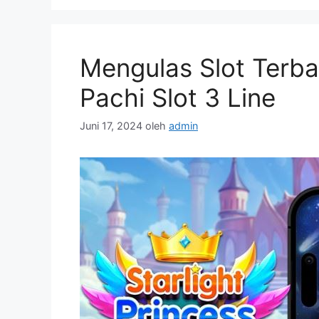
Mengulas Slot Terbar
Pachi Slot 3 Line
Juni 17, 2024
oleh
admin