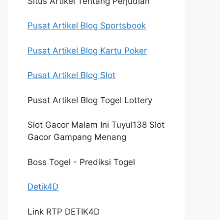
Situs Artikel Tentang Perjudian
Pusat Artikel Blog Sportsbook
Pusat Artikel Blog Kartu Poker
Pusat Artikel Blog Slot
Pusat Artikel Blog Togel Lottery
Slot Gacor Malam Ini Tuyul138 Slot
Gacor Gampang Menang
Boss Togel - Prediksi Togel
Detik4D
Link RTP DETIK4D