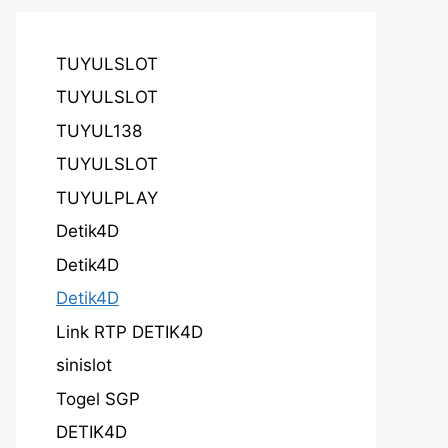
TUYULSLOT
TUYULSLOT
TUYUL138
TUYULSLOT
TUYULPLAY
Detik4D
Detik4D
Detik4D
Link RTP DETIK4D
sinislot
Togel SGP
DETIK4D