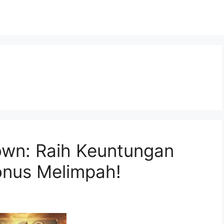
wn: Raih Keuntungan
nus Melimpah!