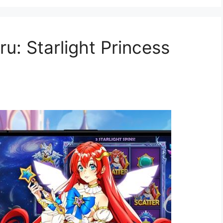
u: Starlight Princess