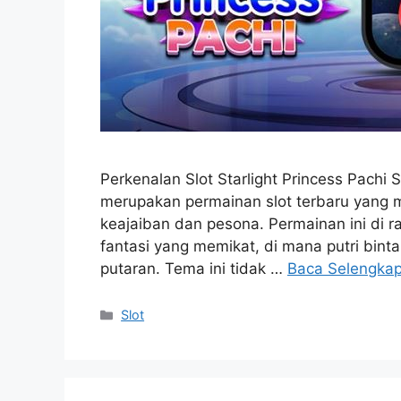
Perkenalan Slot Starlight Princess Pachi S
merupakan permainan slot terbaru yang 
keajaiban dan pesona. Permainan ini di
fantasi yang memikat, di mana putri bin
putaran. Tema ini tidak …
Baca Selengka
Kategori
Slot