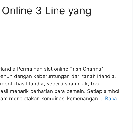
nline 3 Line yang
landia Permainan slot online “Irish Charms”
nuh dengan keberuntungan dari tanah Irlandia.
ol khas Irlandia, seperti shamrock, topi
asil menarik perhatian para pemain. Setiap simbol
 dalam menciptakan kombinasi kemenangan …
Baca