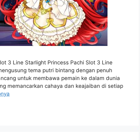
lot 3 Line Starlight Princess Pachi Slot 3 Line
mengusung tema putri bintang dengan penuh
 rancang untuk membawa pemain ke dalam dunia
tang memancarkan cahaya dan keajaiban di setiap
pnya