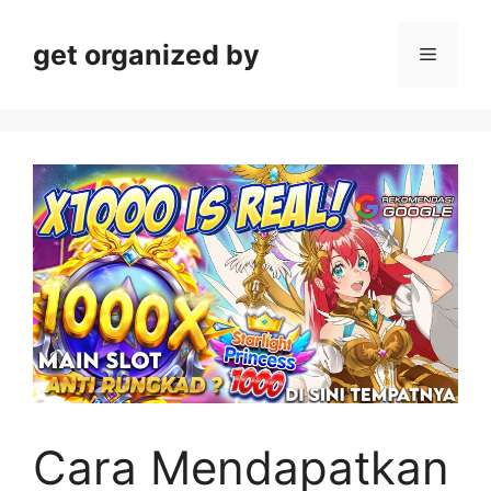
Langsung
ke
get organized by
Menu
isi
Cara Mendapatkan