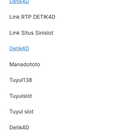
Detik4D
Link RTP DETIK4D
Link Situs Sinislot
Detik4D
Manadototo
Tuyul138
Tuyulslot
Tuyul slot
Detik4D