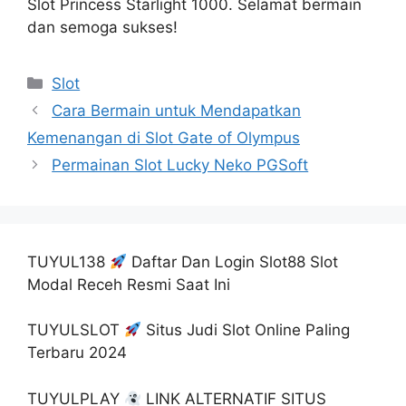
Slot Princess Starlight 1000. Selamat bermain
dan semoga sukses!
Kategori
Slot
Cara Bermain untuk Mendapatkan
Kemenangan di Slot Gate of Olympus
Permainan Slot Lucky Neko PGSoft
TUYUL138
Daftar Dan Login Slot88 Slot
Modal Receh Resmi Saat Ini
TUYULSLOT
Situs Judi Slot Online Paling
Terbaru 2024
TUYULPLAY
LINK ALTERNATIF SITUS