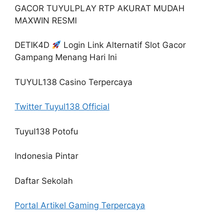
GACOR TUYULPLAY RTP AKURAT MUDAH
MAXWIN RESMI
DETIK4D
Login Link Alternatif Slot Gacor
Gampang Menang Hari Ini
TUYUL138 Casino Terpercaya
Twitter Tuyul138 Official
Tuyul138 Potofu
Indonesia Pintar
Daftar Sekolah
Portal Artikel Gaming Terpercaya