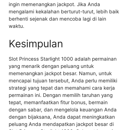
ingin memenangkan jackpot. Jika Anda
mengalami kekalahan berturut-turut, lebih baik
berhenti sejenak dan mencoba lagi di lain
waktu.
Kesimpulan
Slot Princess Starlight 1000 adalah permainan
yang menarik dengan peluang untuk
memenangkan jackpot besar. Namun, untuk
mencapai tujuan tersebut, Anda perlu memiliki
strategi yang tepat dan memahami cara kerja
permainan ini. Dengan memilih taruhan yang
tepat, memanfaatkan fitur bonus, bermain
dengan sabar, dan mengelola keuangan Anda
dengan bijaksana, Anda dapat meningkatkan
peluang Anda mendapatkan jackpot besar di