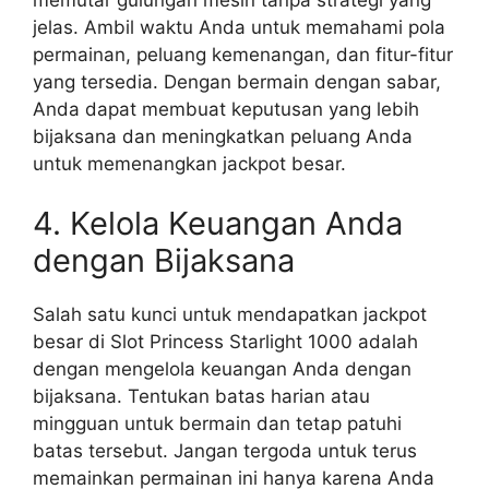
jelas. Ambil waktu Anda untuk memahami pola
permainan, peluang kemenangan, dan fitur-fitur
yang tersedia. Dengan bermain dengan sabar,
Anda dapat membuat keputusan yang lebih
bijaksana dan meningkatkan peluang Anda
untuk memenangkan jackpot besar.
4. Kelola Keuangan Anda
dengan Bijaksana
Salah satu kunci untuk mendapatkan jackpot
besar di Slot Princess Starlight 1000 adalah
dengan mengelola keuangan Anda dengan
bijaksana. Tentukan batas harian atau
mingguan untuk bermain dan tetap patuhi
batas tersebut. Jangan tergoda untuk terus
memainkan permainan ini hanya karena Anda