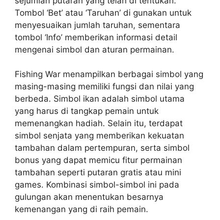
sejumlah putaran yang telah di tentukan.
Tombol ‘Bet’ atau ‘Taruhan’ di gunakan untuk
menyesuaikan jumlah taruhan, sementara
tombol ‘Info’ memberikan informasi detail
mengenai simbol dan aturan permainan.
Fishing War menampilkan berbagai simbol yang
masing-masing memiliki fungsi dan nilai yang
berbeda. Simbol ikan adalah simbol utama
yang harus di tangkap pemain untuk
memenangkan hadiah. Selain itu, terdapat
simbol senjata yang memberikan kekuatan
tambahan dalam pertempuran, serta simbol
bonus yang dapat memicu fitur permainan
tambahan seperti putaran gratis atau mini
games. Kombinasi simbol-simbol ini pada
gulungan akan menentukan besarnya
kemenangan yang di raih pemain.