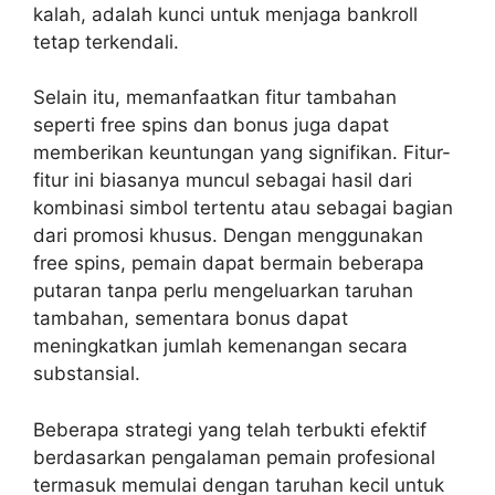
kalah, adalah kunci untuk menjaga bankroll
tetap terkendali.
Selain itu, memanfaatkan fitur tambahan
seperti free spins dan bonus juga dapat
memberikan keuntungan yang signifikan. Fitur-
fitur ini biasanya muncul sebagai hasil dari
kombinasi simbol tertentu atau sebagai bagian
dari promosi khusus. Dengan menggunakan
free spins, pemain dapat bermain beberapa
putaran tanpa perlu mengeluarkan taruhan
tambahan, sementara bonus dapat
meningkatkan jumlah kemenangan secara
substansial.
Beberapa strategi yang telah terbukti efektif
berdasarkan pengalaman pemain profesional
termasuk memulai dengan taruhan kecil untuk