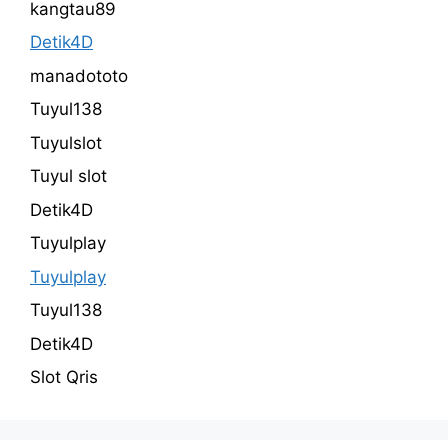
kangtau89
Detik4D
manadototo
Tuyul138
Tuyulslot
Tuyul slot
Detik4D
Tuyulplay
Tuyulplay
Tuyul138
Detik4D
Slot Qris