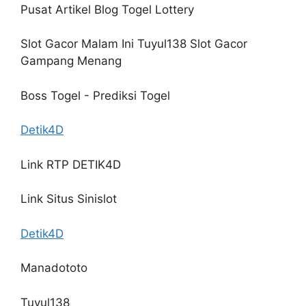
Pusat Artikel Blog Togel Lottery
Slot Gacor Malam Ini Tuyul138 Slot Gacor
Gampang Menang
Boss Togel - Prediksi Togel
Detik4D
Link RTP DETIK4D
Link Situs Sinislot
Detik4D
Manadototo
Tuyul138