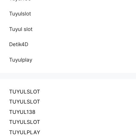
Tuyulslot
Tuyul slot
Detik4D
Tuyulplay
TUYULSLOT
TUYULSLOT
TUYUL138
TUYULSLOT
TUYULPLAY