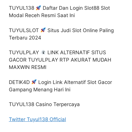
TUYUL138
Daftar Dan Login Slot88 Slot
Modal Receh Resmi Saat Ini
TUYULSLOT
Situs Judi Slot Online Paling
Terbaru 2024
TUYULPLAY
LINK ALTERNATIF SITUS
GACOR TUYULPLAY RTP AKURAT MUDAH
MAXWIN RESMI
DETIK4D
Login Link Alternatif Slot Gacor
Gampang Menang Hari Ini
TUYUL138 Casino Terpercaya
Twitter Tuyul138 Official