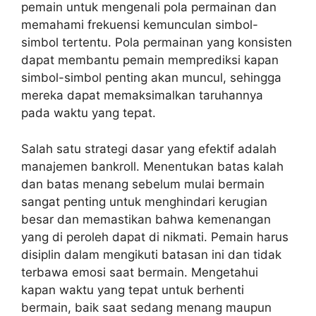
pemain untuk mengenali pola permainan dan
memahami frekuensi kemunculan simbol-
simbol tertentu. Pola permainan yang konsisten
dapat membantu pemain memprediksi kapan
simbol-simbol penting akan muncul, sehingga
mereka dapat memaksimalkan taruhannya
pada waktu yang tepat.
Salah satu strategi dasar yang efektif adalah
manajemen bankroll. Menentukan batas kalah
dan batas menang sebelum mulai bermain
sangat penting untuk menghindari kerugian
besar dan memastikan bahwa kemenangan
yang di peroleh dapat di nikmati. Pemain harus
disiplin dalam mengikuti batasan ini dan tidak
terbawa emosi saat bermain. Mengetahui
kapan waktu yang tepat untuk berhenti
bermain, baik saat sedang menang maupun