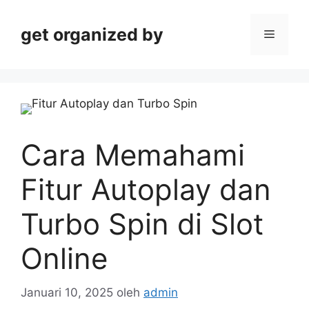
Langsung
ke
get organized by
Menu
isi
Cara Memahami
Fitur Autoplay dan
Turbo Spin di Slot
Online
Januari 10, 2025
oleh
admin