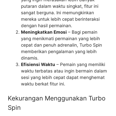
putaran dalam waktu singkat, fitur ini
sangat berguna. Ini memungkinkan
mereka untuk lebih cepat berinteraksi
dengan hasil permainan.
Meningkatkan Emosi
– Bagi pemain
yang menikmati permainan yang lebih
cepat dan penuh adrenalin, Turbo Spin
memberikan pengalaman yang lebih
dinamis.
Efisiensi Waktu
– Pemain yang memiliki
waktu terbatas atau ingin bermain dalam
sesi yang lebih cepat dapat menghemat
waktu berkat fitur ini.
Kekurangan Menggunakan Turbo
Spin