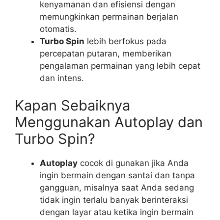
kenyamanan dan efisiensi dengan
memungkinkan permainan berjalan
otomatis.
Turbo Spin
lebih berfokus pada
percepatan putaran, memberikan
pengalaman permainan yang lebih cepat
dan intens.
Kapan Sebaiknya
Menggunakan Autoplay dan
Turbo Spin?
Autoplay
cocok di gunakan jika Anda
ingin bermain dengan santai dan tanpa
gangguan, misalnya saat Anda sedang
tidak ingin terlalu banyak berinteraksi
dengan layar atau ketika ingin bermain