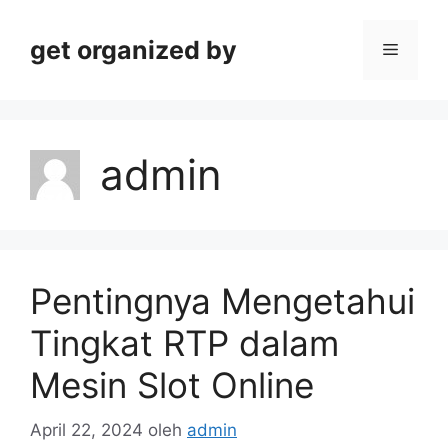
Langsung
ke
get organized by
Menu
isi
admin
Pentingnya Mengetahui
Tingkat RTP dalam
Mesin Slot Online
April 22, 2024
oleh
admin