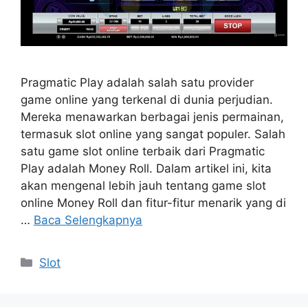
Pragmatic Play adalah salah satu provider
game online yang terkenal di dunia perjudian.
Mereka menawarkan berbagai jenis permainan,
termasuk slot online yang sangat populer. Salah
satu game slot online terbaik dari Pragmatic
Play adalah Money Roll. Dalam artikel ini, kita
akan mengenal lebih jauh tentang game slot
online Money Roll dan fitur-fitur menarik yang di
…
Baca Selengkapnya
Kategori
Slot