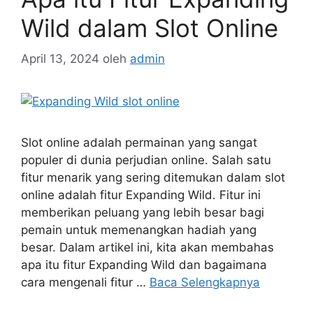
Wild dalam Slot Online
April 13, 2024
oleh
admin
Slot online adalah permainan yang sangat
populer di dunia perjudian online. Salah satu
fitur menarik yang sering ditemukan dalam slot
online adalah fitur Expanding Wild. Fitur ini
memberikan peluang yang lebih besar bagi
pemain untuk memenangkan hadiah yang
besar. Dalam artikel ini, kita akan membahas
apa itu fitur Expanding Wild dan bagaimana
cara mengenali fitur …
Baca Selengkapnya