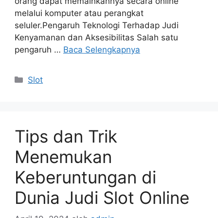
orang dapat memainkannya secara online
melalui komputer atau perangkat
seluler.Pengaruh Teknologi Terhadap Judi
Kenyamanan dan Aksesibilitas Salah satu
pengaruh …
Baca Selengkapnya
Kategori
Slot
Tips dan Trik
Menemukan
Keberuntungan di
Dunia Judi Slot Online