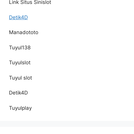
Link Situs Sinislot
Detik4D
Manadototo
Tuyul138
Tuyulslot
Tuyul slot
Detik4D
Tuyulplay