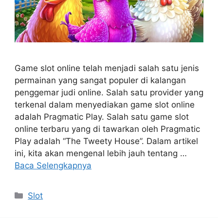
Game slot online telah menjadi salah satu jenis
permainan yang sangat populer di kalangan
penggemar judi online. Salah satu provider yang
terkenal dalam menyediakan game slot online
adalah Pragmatic Play. Salah satu game slot
online terbaru yang di tawarkan oleh Pragmatic
Play adalah “The Tweety House”. Dalam artikel
ini, kita akan mengenal lebih jauh tentang …
Baca Selengkapnya
Kategori
Slot