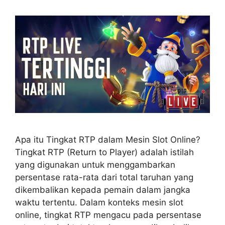
Apa itu Tingkat RTP dalam Mesin Slot Online?
Tingkat RTP (Return to Player) adalah istilah
yang digunakan untuk menggambarkan
persentase rata-rata dari total taruhan yang
dikembalikan kepada pemain dalam jangka
waktu tertentu. Dalam konteks mesin slot
online, tingkat RTP mengacu pada persentase