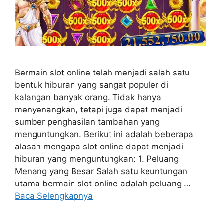
Bermain slot online telah menjadi salah satu
bentuk hiburan yang sangat populer di
kalangan banyak orang. Tidak hanya
menyenangkan, tetapi juga dapat menjadi
sumber penghasilan tambahan yang
menguntungkan. Berikut ini adalah beberapa
alasan mengapa slot online dapat menjadi
hiburan yang menguntungkan: 1. Peluang
Menang yang Besar Salah satu keuntungan
utama bermain slot online adalah peluang …
Baca Selengkapnya