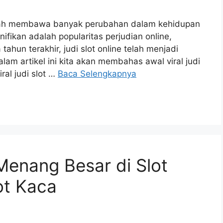
elah membawa banyak perubahan dalam kehidupan
nifikan adalah popularitas perjudian online,
tahun terakhir, judi slot online telah menjadi
lam artikel ini kita akan membahas awal viral judi
ral judi slot …
Baca Selengkapnya
 Menang Besar di Slot
ot Kaca