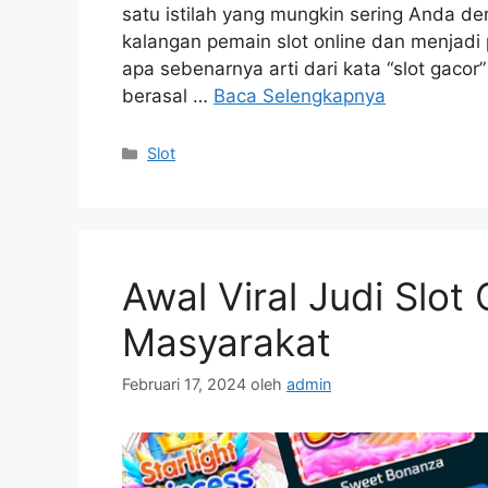
satu istilah yang mungkin sering Anda den
kalangan pemain slot online dan menjadi
apa sebenarnya arti dari kata “slot gacor
berasal …
Baca Selengkapnya
Kategori
Slot
Awal Viral Judi Slot
Masyarakat
Februari 17, 2024
oleh
admin