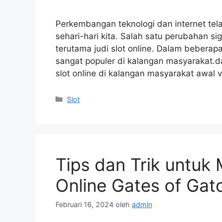
Perkembangan teknologi dan internet t
sehari-hari kita. Salah satu perubahan sig
terutama judi slot online. Dalam beberapa 
sangat populer di kalangan masyarakat.da
slot online di kalangan masyarakat awal vi
Kategori
Slot
Tips dan Trik untuk
Online Gates of Gat
Februari 16, 2024
oleh
admin