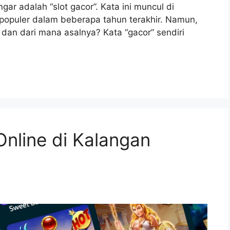
gar adalah “slot gacor”. Kata ini muncul di
 populer dalam beberapa tahun terakhir. Namun,
” dan dari mana asalnya? Kata “gacor” sendiri
 Online di Kalangan