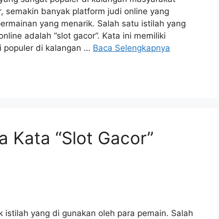
, semakin banyak platform judi online yang
rmainan yang menarik. Salah satu istilah yang
line adalah “slot gacor”. Kata ini memiliki
 populer di kalangan …
Baca Selengkapnya
 Kata “Slot Gacor”
k istilah yang di gunakan oleh para pemain. Salah