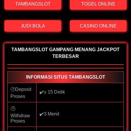
TAMBANGSLOT
TOGEL ONLINE
JUDI BOLA
CASINO ONLINE
TAMBANGSLOT GAMPANG MENANG JACKPOT
TERBESAR
INFORMASI SITUS TAMBANGSLOT
🕑Deposit
✔️± 15 Detik
Proses
🕑
✔️3 Menit
Withdraw
Proses