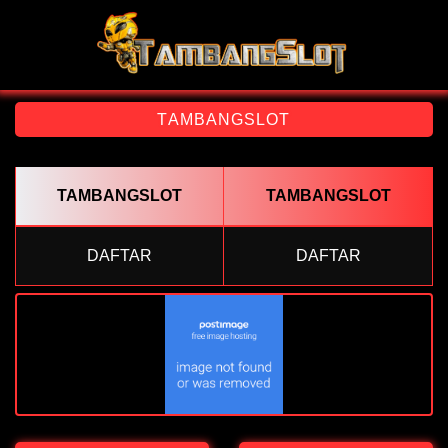
TAMBANGSLOT
TAMBANGSLOT
TAMBANGSLOT
DAFTAR
DAFTAR