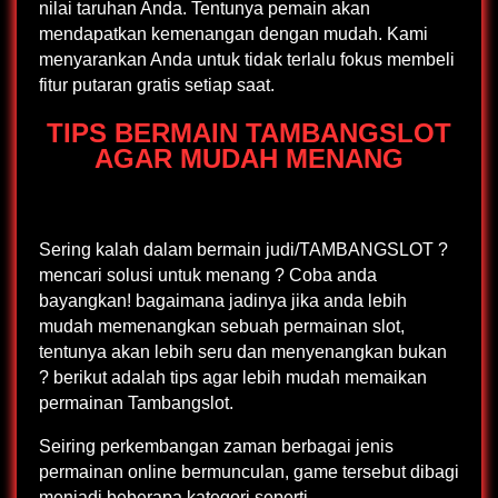
nilai taruhan Anda. Tentunya pemain akan
mendapatkan kemenangan dengan mudah. Kami
menyarankan Anda untuk tidak terlalu fokus membeli
fitur putaran gratis setiap saat.
TIPS BERMAIN TAMBANGSLOT
AGAR MUDAH MENANG
Sering kalah dalam bermain judi/TAMBANGSLOT ?
mencari solusi untuk menang ? Coba anda
bayangkan! bagaimana jadinya jika anda lebih
mudah memenangkan sebuah permainan slot,
tentunya akan lebih seru dan menyenangkan bukan
? berikut adalah tips agar lebih mudah memaikan
permainan Tambangslot.
Seiring perkembangan zaman berbagai jenis
permainan online bermunculan, game tersebut dibagi
menjadi beberapa kategori seperti